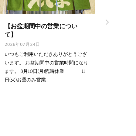
【ゴールデンウィーク期間中
【年
の営業時間について】
2024年
2026年04月24日
本年は
いつもご利用いただきありがとうござ
し上げま
います。5月4日(月) お休み5月5日
1月3
(火) お昼は営業。夜は予約があれば
ます。..
営業します。5月6日(水) ...