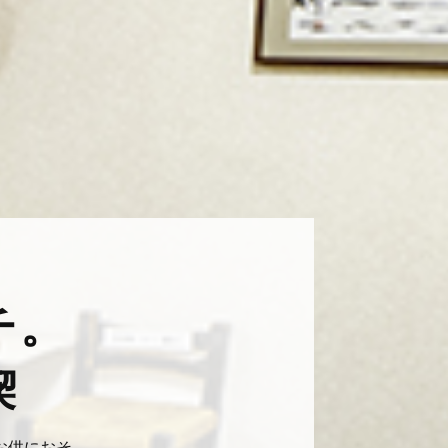
チ。
喫
お供におそ