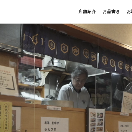
店舗紹介
お品書き
お
動
画
プ
レ
ー
ヤ
ー