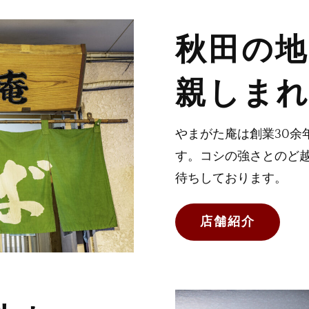
秋田の地
親しま
やまがた庵は創業30余
す。コシの強さとのど
待ちしております。
店舗紹介